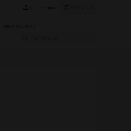
shopping_cart

Panier
(0)
Connexion
PRIX ROUGES
search