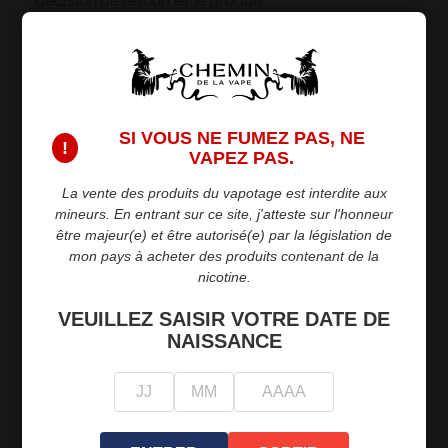
décision de retourner le produit.
Emballez soigneusement le produit dans son
emballage d'origine si possible.
Joignez une copie de votre facture.
Envoyez le colis à l'adresse suivante :
SI VOUS NE FUMEZ PAS, NE
!
VAPEZ PAS.
DAVLAM (CHEMIN DE LA VAPE)
La vente des produits du vapotage est interdite aux
103 RUE DE LA GLORIETTE
mineurs. En entrant sur ce site, j'atteste sur l'honneur
69440 SAINT LAURENT D'AGNY
être majeur(e) et être autorisé(e) par la législation de
mon pays à acheter des produits contenant de la
3. Conditions des produits retournés
nicotine.
Les produits retournés doivent être dans leur état
VEUILLEZ SAISIR VOTRE DATE DE
d'origine, non utilisés et complets. Tout produit qui a
NAISSANCE
été utilisé ou endommagé ne sera pas remboursé.
4. Frais de retour
Les frais de retour sont à la charge du client.