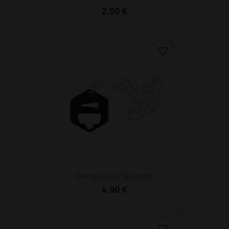
2,50 €
favorite_border
Décapsuleur Bouteille
4,90 €