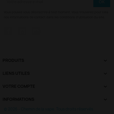
Vous pouvez vous désinscrire à tout moment. Vous trouverez pour cela
nos informations de contact dans les conditions d'utilisation du site.
Facebook
YouTube
Instagram
PRODUITS

LIENS UTILES

VOTRE COMPTE

INFORMATIONS
keyboard_arrow_down
© 2026 - Chemin de la vape. Tous droits réservés.