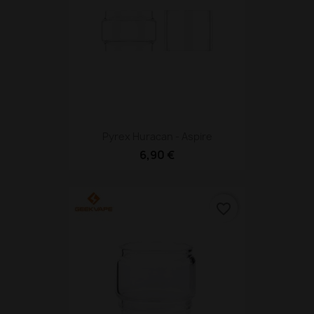
Pyrex Huracan - Aspire
6,90 €
favorite_border