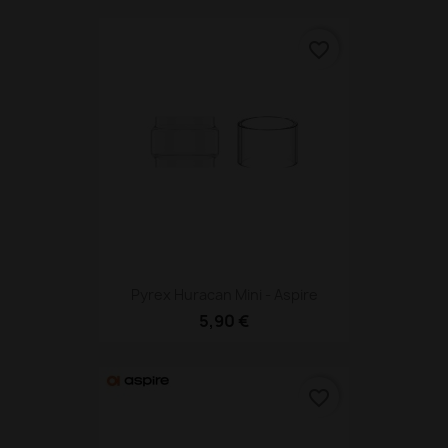
favorite_border
Pyrex Huracan Mini - Aspire
5,90 €
favorite_border