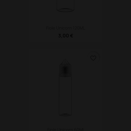
Fiole Unicorn 120ML
3,00 €
favorite_border
Fiole Unicorn 60Ml