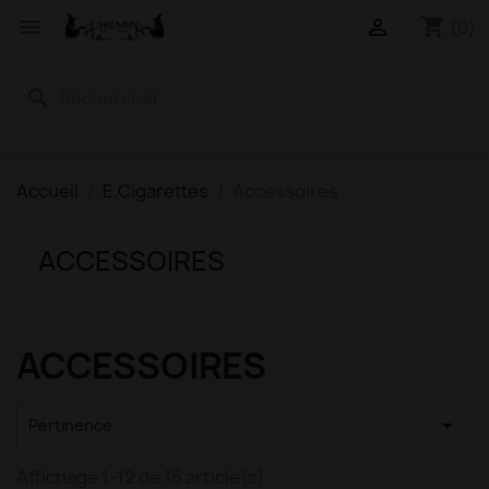
shopping_cart


(0)
search
Accueil
E.Cigarettes
Accessoires
ACCESSOIRES
ACCESSOIRES

Pertinence
Affichage 1-12 de 15 article(s)