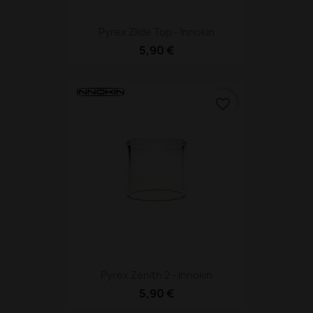
Pyrex Zlide Top - Innokin
5,90 €
favorite_border
Pyrex Zenith 2 - Innokin
5,90 €