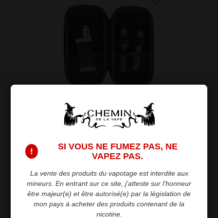
favorite_border
Pochette Du Vapoteur
7,90 €
SI VOUS NE FUMEZ PAS, NE
!
VAPEZ PAS.
favorite_border
La vente des produits du vapotage est interdite aux
mineurs. En entrant sur ce site, j'atteste sur l'honneur
être majeur(e) et être autorisé(e) par la législation de
mon pays à acheter des produits contenant de la
nicotine.