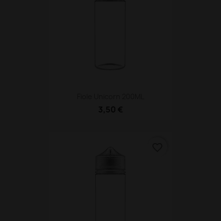
Fiole Unicorn 200ML
3,50 €
favorite_border