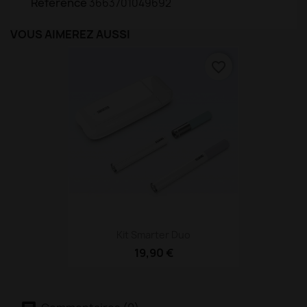
Référence
3663701049692
VOUS AIMEREZ AUSSI
favorite_border
Kit Smarter Duo
19,90 €