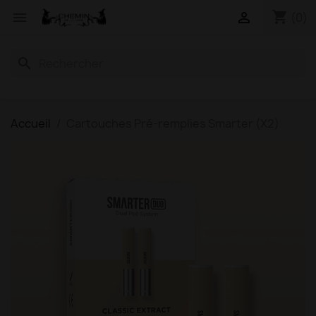
shopping_cart


(0)
search
Accueil
Cartouches Pré-remplies Smarter (X2)