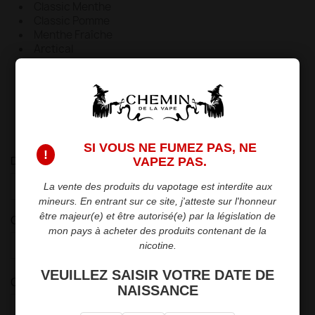
Classic Menthe
Classic Pomme
Menthe Fraîche
Arctical
Granité Citron
Fraise Glacée
Myrtille Glacée
Fruits Rouges
Pastèque Glacée
Vanilla Macadamia
SI VOUS NE FUMEZ PAS, NE
!
Dosage : 10mg
VAPEZ PAS.
La vente des produits du vapotage est interdite aux
mineurs. En entrant sur ce site, j'atteste sur l'honneur
être majeur(e) et être autorisé(e) par la législation de
Goût : Classic Extract
mon pays à acheter des produits contenant de la
nicotine.
VEUILLEZ SAISIR VOTRE DATE DE
Quantité
NAISSANCE

favorite_border
AJOUTER AU PANIER