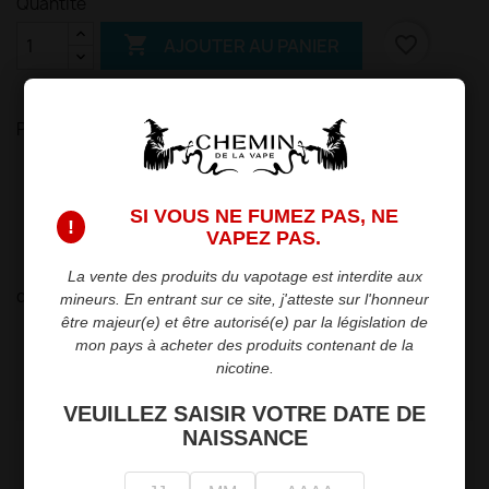
Quantité

favorite_border
AJOUTER AU PANIER
Partager
Politique de sécurité
Nous garantissons la sécurité de vos paiements.
SI VOUS NE FUMEZ PAS, NE
!
VAPEZ PAS.
Politique de livraison
Livraison rapide et fiable en point relais ou
La vente des produits du vapotage est interdite aux
directement chez vous.
mineurs. En entrant sur ce site, j'atteste sur l'honneur
être majeur(e) et être autorisé(e) par la législation de
Politique de retour
mon pays à acheter des produits contenant de la
Retours dans les 15 jours suivant l'achat.
nicotine.
VEUILLEZ SAISIR VOTRE DATE DE
NAISSANCE
Description
Détails du produit