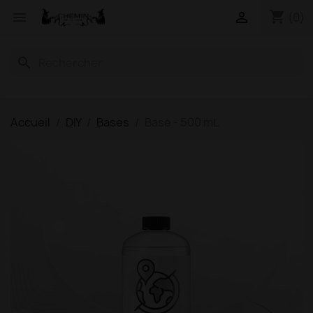
shopping_cart


(0)
search
Accueil
DIY
Bases
Base - 500 mL