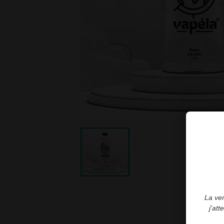
La ven
j'at