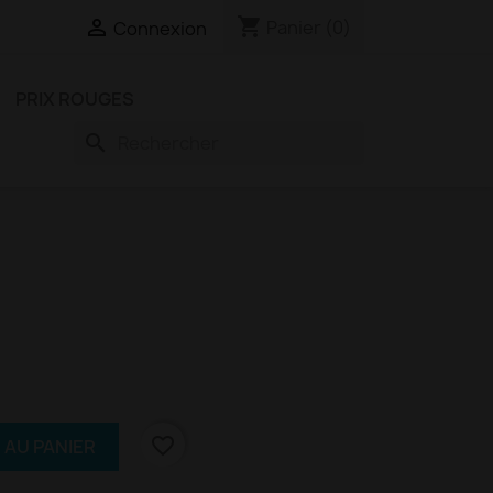
shopping_cart

Panier
(0)
Connexion
PRIX ROUGES
search
favorite_border
 AU PANIER