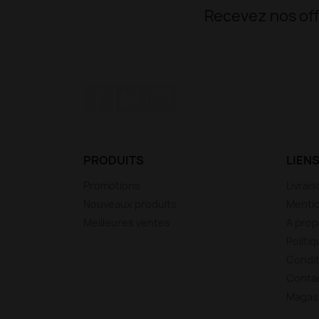
Recevez nos off
Facebook
YouTube
Instagram
PRODUITS
LIENS
Promotions
Livrai
Nouveaux produits
Mentio
Meilleures ventes
A pro
Politiq
Condit
Conta
Magas