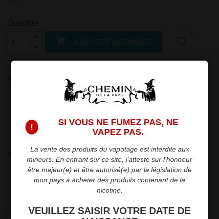
TTC
Quantité

favorite_border
AJOUTER AU PANIER
Partager
Politique de sécurité
Nous garantissons la sécurité de vos paiements.
SI VOUS NE FUMEZ PAS, NE
!
VAPEZ PAS.
Politique de livraison
Livraison rapide et fiable en point relais ou
La vente des produits du vapotage est interdite aux
directement chez vous.
mineurs. En entrant sur ce site, j'atteste sur l'honneur
être majeur(e) et être autorisé(e) par la législation de
Politique de retour
mon pays à acheter des produits contenant de la
Retours dans les 15 jours suivant l'achat.
nicotine.
VEUILLEZ SAISIR VOTRE DATE DE