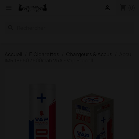
shopping_cart


(0)
search
Accueil
E.Cigarettes
Chargeurs & Accus
Accu
IMR 18650 3500mah 25A - Vap Procell