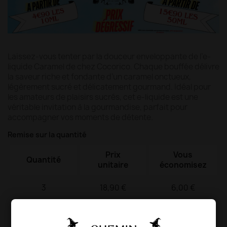
Laissez-vous tenter par la douceur enveloppante de l’e-
liquide Caramel de chez Cocorico. Chaque bouffée délivre
la saveur riche et fondante d’un caramel onctueux,
légèrement sucré et délicatement gourmand. Idéal pour
les amateurs de plaisirs sucrés, cet e-liquide est une
véritable invitation à la gourmandise, parfait pour
accompagner vos moments de détente.
Remise sur la quantité
Prix
Vous
Quantité
unitaire
économisez
3
18,90 €
6,00 €
4
16,90 €
16,00 €