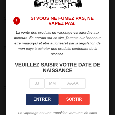
5
15,90 €
25,00 €
SI VOUS NE FUMEZ PAS, NE
Quantité
!
VAPEZ PAS.

favorite_border
AJOUTER AU PANIER
La vente des produits du vapotage est interdite aux
mineurs. En entrant sur ce site, j'atteste sur l'honneur
être majeur(e) et être autorisé(e) par la législation de
Partager
mon pays à acheter des produits contenant de la
nicotine.
Politique de sécurité
VEUILLEZ SAISIR VOTRE DATE DE
Nous garantissons la sécurité de vos paiements.
NAISSANCE
Politique de livraison
Livraison rapide et fiable en point relais ou
directement chez vous.
Politique de retour
ENTRER
SORTIR
Retours dans les 15 jours suivant l'achat.
Le vapotage est une transition vers une vie sans