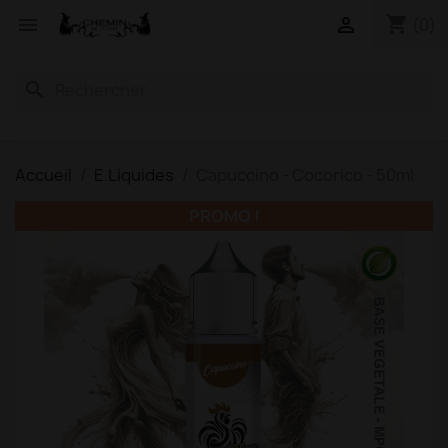
shopping_cart


(0)
search
Accueil
E.Liquides
Capuccino - Cocorico - 50ml
PROMO !