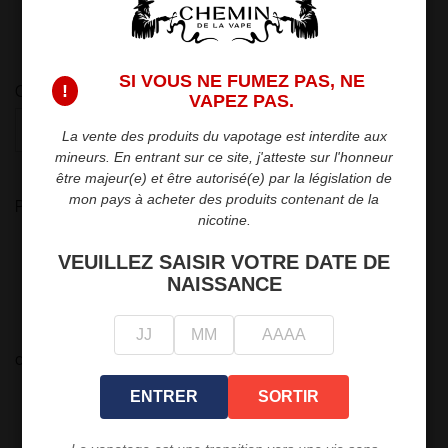
5
15,90 €
25,00 €
SI VOUS NE FUMEZ PAS, NE
!
Quantité
VAPEZ PAS.

favorite_border
AJOUTER AU PANIER
La vente des produits du vapotage est interdite aux
mineurs. En entrant sur ce site, j'atteste sur l'honneur
être majeur(e) et être autorisé(e) par la législation de
mon pays à acheter des produits contenant de la
Partager
nicotine.
VEUILLEZ SAISIR VOTRE DATE DE
Politique de sécurité
NAISSANCE
Nous garantissons la sécurité de vos paiements.
Politique de livraison
Livraison rapide et fiable en point relais ou
directement chez vous.
Politique de retour
ENTRER
SORTIR
Retours dans les 15 jours suivant l'achat.