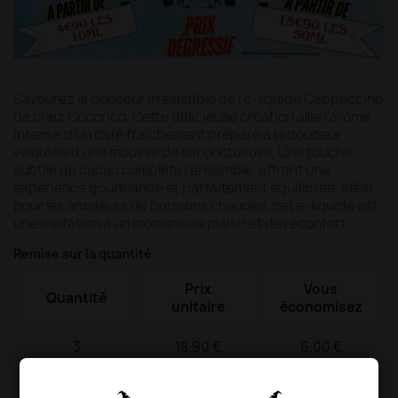
Savourez la douceur irrésistible de l’e-liquide Cappuccino
de chez Cocorico. Cette délicieuse création allie l’arôme
intense d’un café fraîchement préparé à la douceur
veloutée d’une mousse de lait onctueuse. Une touche
subtile de cacao complète l’ensemble, offrant une
expérience gourmande et parfaitement équilibrée. Idéal
pour les amateurs de boissons chaudes, cet e-liquide est
une invitation à un moment de plaisir et de réconfort.
Remise sur la quantité
Prix
Vous
Quantité
unitaire
économisez
3
18,90 €
6,00 €
4
16,90 €
16,00 €