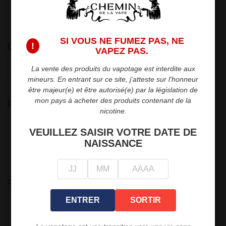
5
15,90 €
25,00 €
SI VOUS NE FUMEZ PAS, NE
!
Quantité
VAPEZ PAS.

favorite_border
AJOUTER AU PANIER
La vente des produits du vapotage est interdite aux
mineurs. En entrant sur ce site, j'atteste sur l'honneur
être majeur(e) et être autorisé(e) par la législation de
mon pays à acheter des produits contenant de la
Partager
nicotine.
VEUILLEZ SAISIR VOTRE DATE DE
Politique de sécurité
NAISSANCE
Nous garantissons la sécurité de vos paiements.
Politique de livraison
Livraison rapide et fiable en point relais ou
directement chez vous.
Politique de retour
ENTRER
SORTIR
Retours dans les 15 jours suivant l'achat.