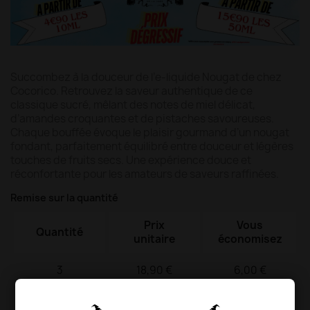
Succombez à la douceur de l’e-liquide Nougat de chez
Cocorico. Retrouvez la saveur authentique de ce
classique sucré, mêlant des notes de miel délicat,
d’amandes croquantes et de pistaches savoureuses.
Chaque bouffée évoque le plaisir gourmand d’un nougat
fondant, parfaitement équilibré entre douceur et légères
touches de fruits secs. Une expérience douce et
réconfortante pour les amateurs de saveurs raffinées.
Remise sur la quantité
Prix
Vous
Quantité
unitaire
économisez
3
18,90 €
6,00 €
4
16,90 €
16,00 €