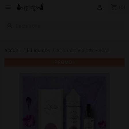
shopping_cart


(0)
search
Accueil
E.Liquides
Sironade Violette - 60ml
PROMO !