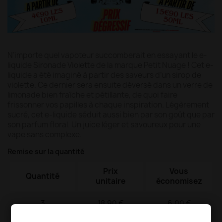
N’importe quel vapoteur succomberait en essayant le e-
liquide Sironade Violette de la marque Petit Nuage ! Cet e-
liquide a été imaginé à partir des saveurs d’un sirop de
violette. Ce dernier sera ensuite déversé dans un verre de
limonade bien fraîche et pétillante, de quoi faire
frissonner vos papilles à chaque inspiration. Légèrement
sucré, cet e-liquide séduit aussi bien par son goût que par
son parfum floral. Un juice léger et savoureux pour une
vape sans complexe.
Remise sur la quantité
Prix
Vous
Quantité
unitaire
économisez
3
18,90 €
6,00 €