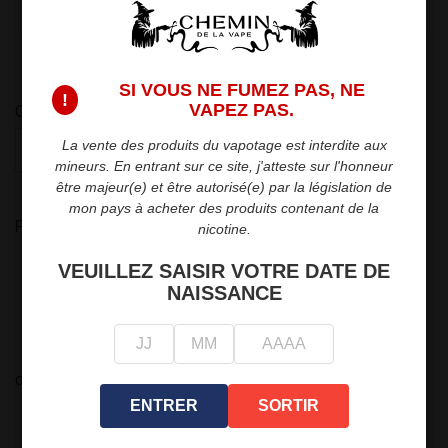
4
16,90 €
16,00 €
5
15,90 €
25,00 €
SI VOUS NE FUMEZ PAS, NE
!
VAPEZ PAS.
Quantité
La vente des produits du vapotage est interdite aux

favorite_border
AJOUTER AU PANIER
mineurs. En entrant sur ce site, j'atteste sur l'honneur
être majeur(e) et être autorisé(e) par la législation de
mon pays à acheter des produits contenant de la
Partager
nicotine.
VEUILLEZ SAISIR VOTRE DATE DE
Politique de sécurité
NAISSANCE
Nous garantissons la sécurité de vos paiements.
Politique de livraison
Livraison rapide et fiable en point relais ou
directement chez vous.
ENTRER
SORTIR
Politique de retour
Retours dans les 15 jours suivant l'achat.