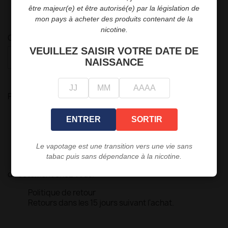
10
4,90 €
10,00 €
être majeur(e) et être autorisé(e) par la législation de
mon pays à acheter des produits contenant de la
nicotine.
Quantité
VEUILLEZ SAISIR VOTRE DATE DE

favorite_border
AJOUTER AU PANIER
NAISSANCE
Partager
ENTRER
SORTIR
Politique de sécurité
Nous garantissons la sécurité de vos paiements.
Le vapotage est une transition vers une vie sans
Politique de livraison
tabac puis sans dépendance à la nicotine.
Livraison rapide et fiable en point relais ou
directement chez vous.
Politique de retour
Retours dans les 15 jours suivant l'achat.