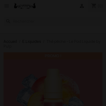
shopping_cart


(0)
search
Accueil
E.Liquides
Thé pêche - Le Pod Liquide by
Pulp
PROMO !