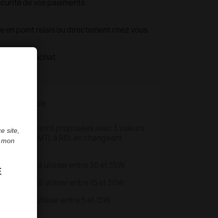
écurité de vos paiements.
le en point relais ou directement chez vous.
s suivant l'achat.
ls du produit
2 Geekvape
sont proposées avec 3 valeurs
e site,
 d'une vape MTL à RDL en changeant
e mon
:
 0.4 ohm : à utiliser entre 30 et 35W.
E
 0.6 ohm : à utiliser entre 15 et 30W.
1 ohm : à utiliser entre 5 et 15W.