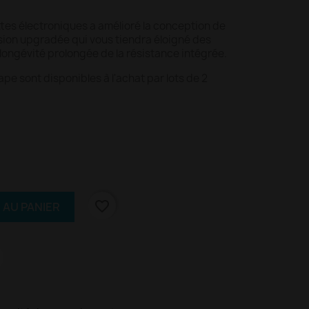
es électroniques a amélioré la conception de
ion upgradée qui vous tiendra éloigné des
longévité prolongée de la résistance intégrée.
e sont disponibles à l'achat par lots de 2
favorite_border
 AU PANIER