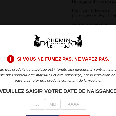
Nous garantissons la s
Politique de livraison
Livraison rapide et fiab
Politique de retour
Retours dans les 15 jour
Description
Détai
!
SI VOUS NE FUMEZ PAS, NE VAPEZ PAS.
Les
cartouches Soul V
te des produits du vapotage est interdite aux mineurs. En entrant sur c
différentes pour passer
teste sur l'honneur être majeur(e) et être autorisé(e) par la législation d
simplement la cartouche 
pays à acheter des produits contenant de la nicotine.
Cartouche Soul V2 en
VEUILLEZ SAISIR VOTRE DATE DE NAISSANC
Cartouche Soul V2 en
Cartouche Soul V2 en 