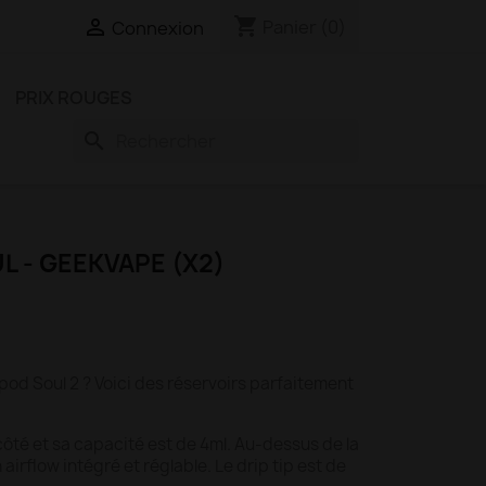
shopping_cart

Panier
(0)
Connexion
PRIX ROUGES
search
 - GEEKVAPE (X2)
e pod Soul 2 ? Voici des réservoirs parfaitement
 côté et sa capacité est de 4ml. Au-dessus de la
irflow intégré et réglable. Le drip tip est de