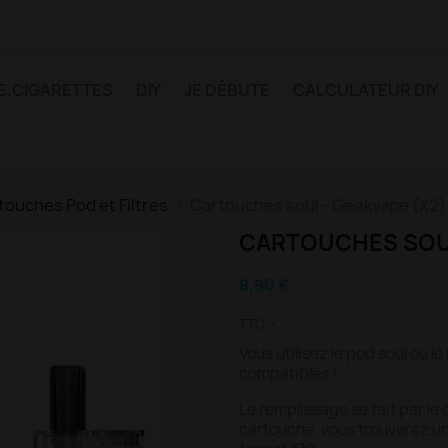
E.CIGARETTES
DIY
JE DÉBUTE
CALCULATEUR DIY
touches Pod et Filtres
Cartouches soul - Geekvape (X2)
CARTOUCHES SOUL
8,90 €
TTC
Vous utilisez le pod soul ou l
compatibles !
Le remplissage se fait par le
cartouche, vous trouverez un a