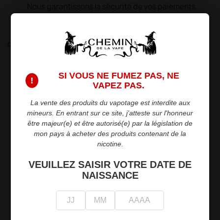
Nous garantissons la sécurité de vos paiements.
Politique de livraison
Livraison rapide et fiable en point relais ou
directement chez vous.
Politique de retour
Retours dans les 15 jours suivant l'achat.
SI VOUS NE FUMEZ PAS, NE
!
VAPEZ PAS.
La vente des produits du vapotage est interdite aux
mineurs. En entrant sur ce site, j'atteste sur l'honneur
Description
Détails du produit
être majeur(e) et être autorisé(e) par la législation de
mon pays à acheter des produits contenant de la
Le pod Peak de GeekVape se distingue par sa
nicotine.
conception soignée et son efficacité. Équipé
d'une batterie intégrée de 1300 mAh et d'une
VEUILLEZ SAISIR VOTRE DATE DE
hauteur ultra-compacte de 94,6 mm, il est idéal
NAISSANCE
pour les vapoteurs en quête de praticité et de
mobilité.
Avec son format rectangulaire élégant, ce pod
est conçu pour simplifier l'expérience de vape. Il