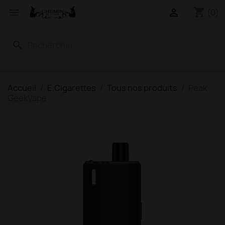
shopping_cart


(0)
search
Accueil
E.Cigarettes
Tous nos produits
Peak
GeekVape