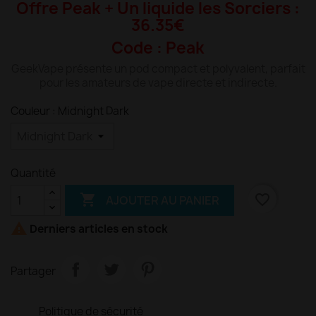
Offre Peak + Un liquide les Sorciers :
36.35€
Code : Peak
GeekVape présente un pod compact et polyvalent, parfait
pour les amateurs de vape directe et indirecte.
Couleur : Midnight Dark
Quantité

favorite_border
AJOUTER AU PANIER

Derniers articles en stock
Partager
Politique de sécurité