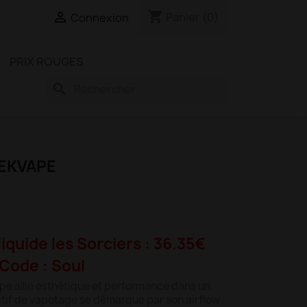
shopping_cart

Panier
(0)
Connexion
PRIX ROUGES
search
EEKVAPE
liquide les Sorciers : 36.35€
Code : Soul
pe allie esthétique et performance dans un
tif de vapotage se démarque par son airflow