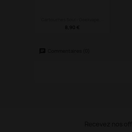
Aperçu rapide

Cartouches Soul - Geekvape...
8,90 €
Commentaires (0)
Recevez nos off