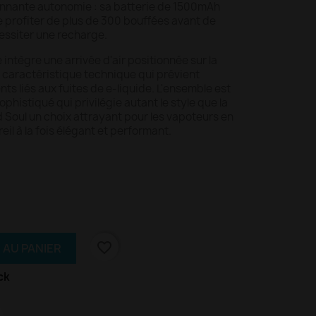
onnante autonomie : sa batterie de 1500mAh
e profiter de plus de 300 bouffées avant de
essiter une recharge.
 intègre une arrivée d'air positionnée sur la
 caractéristique technique qui prévient
s liés aux fuites de e-liquide. L'ensemble est
histiqué qui privilégie autant le style que la
d Soul un choix attrayant pour les vapoteurs en
il à la fois élégant et performant.
favorite_border
 AU PANIER
ck