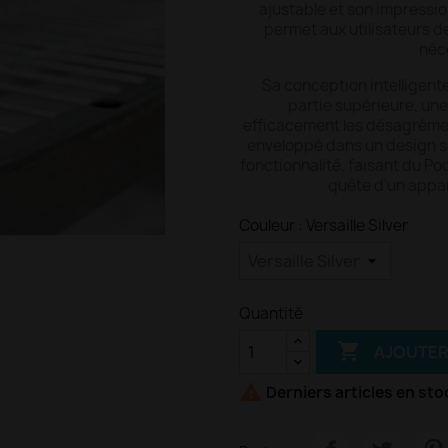
ajustable et son impressi
permet aux utilisateurs d
néc
Sa conception intelligente
partie supérieure, une
efficacement les désagrément
enveloppé dans un design sop
fonctionnalité, faisant du Po
quête d'un appare
Couleur : Versaille Silver
Quantité

AJOUTER

Derniers articles en sto