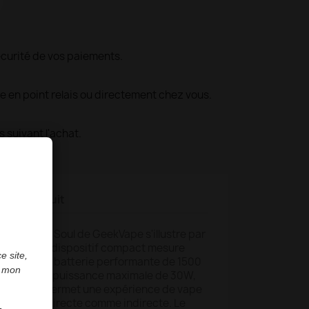
écurité de vos paiements.
le en point relais ou directement chez vous.
s suivant l'achat.
ls du produit
s : Le Pod Soul de GeekVape s'illustre par
alente. Ce dispositif compact mesure
e site,
intègre une batterie performante de 1500
e mon
 USB-C. Sa puissance maximale de 30W,
ajustable, permet une expérience de vape
nhalation directe comme indirecte. Le