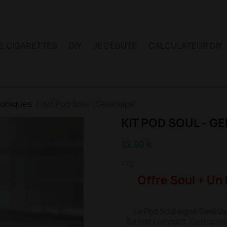
E.CIGARETTES
DIY
JE DÉBUTE
CALCULATEUR DIY
roniques
Kit Pod Soul - Geekvape
KIT POD SOUL - G
32,90 €
TTC
Offre Soul + Un 
Le Pod Soul signé GeekVa
format compact. Ce disposi