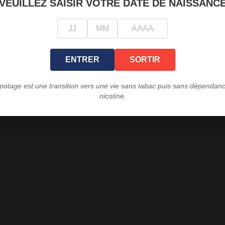
VEUILLEZ SAISIR VOTRE DATE DE NAISSANC
réservoir généreux d
Contenu de la boîte : 
accompagné de 
complémentaires (0
différents styles de v
ENTRER
SORTIR
câble de charge USB-C, 
le manuel d'utilisation et
main i
potage est une transition vers une vie sans tabac puis sans dépendanc
nicotine.