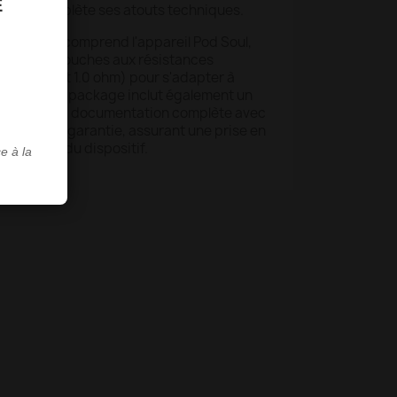
E
e 4 ml complète ses atouts techniques.
L'ensemble comprend l'appareil Pod Soul,
deux cartouches aux résistances
.60 ohm et 1.0 ohm) pour s'adapter à
apotage. Le package inclut également un
ainsi que la documentation complète avec
 la carte de garantie, assurant une prise en
mmédiate du dispositif.
e à la