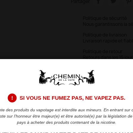
Partager
Politique de sécurité
Nous garantissons la s
Politique de livraison
Livraison rapide et fiab
Politique de retour
Retours dans les 15 jour
Description
Détai
!
SI VOUS NE FUMEZ PAS, NE VAPEZ PAS.
Spécifications technique
sa conception polyv
te des produits du vapotage est interdite aux mineurs. En entrant sur c
107.85x21.5x31.4mm et 
teste sur l'honneur être majeur(e) et être autorisé(e) par la législation d
mAh rechargeable via
pays à acheter des produits contenant de la nicotine.
combinée à un airflow 
personnalisable en i