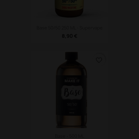
Base 50/50 250 ML - Supervape
8,90 €
favorite_border
Base - 500 ML