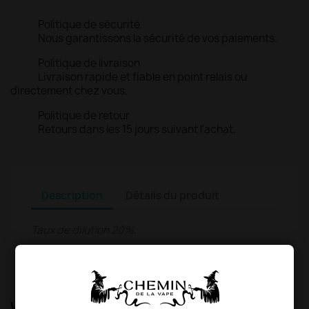
Politique de sécurité
Nous garantissons la sécurité de vos paiements.
Politique de livraison
Livraison rapide et fiable en point relais ou
directement chez vous.
Politique de retour
Retours dans les 15 jours suivant l'achat.
Description
Détails du produit
Taux de dilution 20%.
E-Liquide concentré 30 ml, à diluer avec une base
PG/VG et/ou une base nicotinée.
VOUS AIMEREZ AUSSI