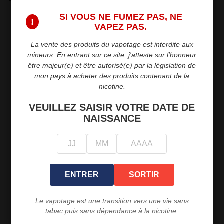
SI VOUS NE FUMEZ PAS, NE
favorite_border
!
VAPEZ PAS.
La vente des produits du vapotage est interdite aux
mineurs. En entrant sur ce site, j'atteste sur l'honneur
être majeur(e) et être autorisé(e) par la législation de
mon pays à acheter des produits contenant de la
nicotine.
VEUILLEZ SAISIR VOTRE DATE DE
NAISSANCE
Base - 500 ML
11,90 €
ENTRER
SORTIR
PROMO !
favorite_border
Le vapotage est une transition vers une vie sans
tabac puis sans dépendance à la nicotine.