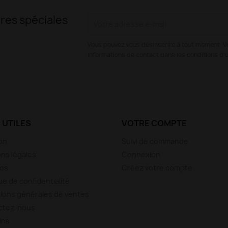
res spéciales
Vous pouvez vous désinscrire à tout moment. V
informations de contact dans les conditions d'ut
 UTILES
VOTRE COMPTE
son
Suivi de commande
ns légales
Connexion
pos
Créez votre compte
ue de confidentialité
ions générales de ventes
ctez-nous
ins