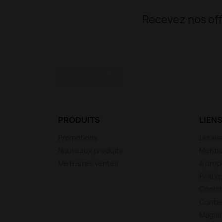
Recevez nos off
Facebook
YouTube
Instagram
PRODUITS
LIENS
Promotions
Livrai
Nouveaux produits
Mentio
Meilleures ventes
A pro
Politiq
Condit
Conta
Magas