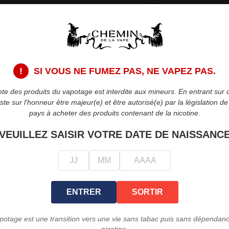
Politique de retour
Retours dans les 15 jour
Description
Détai
!
SI VOUS NE FUMEZ PAS, NE VAPEZ PAS.
Taux de dilution 20%.
te des produits du vapotage est interdite aux mineurs. En entrant sur c
teste sur l'honneur être majeur(e) et être autorisé(e) par la législation d
E-Liquide concentré 30 m
pays à acheter des produits contenant de la nicotine.
base nicotinée.
VEUILLEZ SAISIR VOTRE DATE DE NAISSANC
PROMO !
favorite_border
ENTRER
SORTIR
potage est une transition vers une vie sans tabac puis sans dépendanc