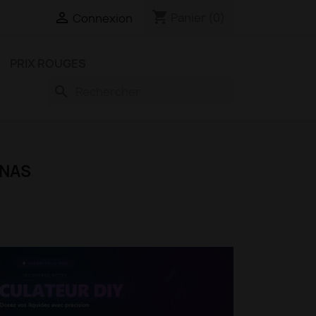
shopping_cart

Panier
(0)
Connexion
PRIX ROUGES
search
ANAS