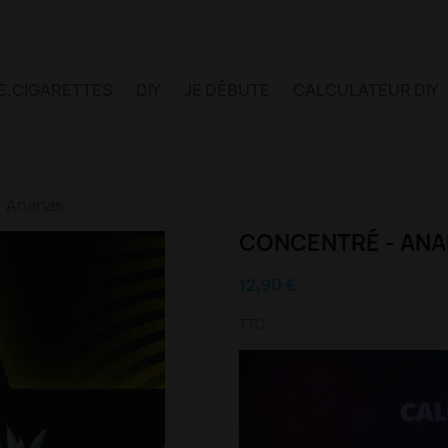
E.CIGARETTES
DIY
JE DÉBUTE
CALCULATEUR DIY
- Ananas
CONCENTRÉ - AN
12,90 €
TTC