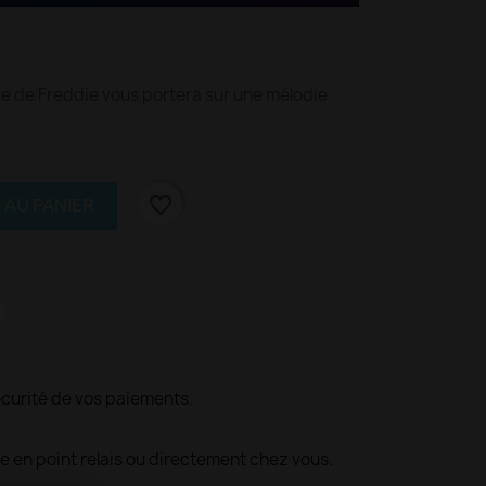
ce de Freddie vous portera sur une mélodie
favorite_border
 AU PANIER
écurité de vos paiements.
le en point relais ou directement chez vous.